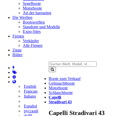
Segelboote
Motorboote
Art der harouring
Die Werften
Bootswerften
Standorte und Modelle
Expo-Sites
Firmen
Verkäufer
Alle Firmen
Zitate
Bilder
Boote zum Verkauf
Gebrauchtboote
English
Motorboote
Français
Schlauchboote
Italiano
Capelli
Stradivari 43
Español
русский
Capelli Stradivari 43