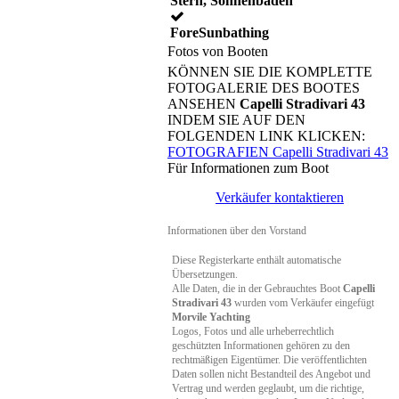
Stern, Sonnenbaden
ForeSunbathing
Fotos von Booten
KÖNNEN SIE DIE KOMPLETTE
FOTOGALERIE DES BOOTES
ANSEHEN
Capelli Stradivari 43
INDEM SIE AUF DEN
FOLGENDEN LINK KLICKEN:
FOTOGRAFIEN Capelli Stradivari 43
Für Informationen zum Boot
Verkäufer kontaktieren
Informationen über den Vorstand
Diese Registerkarte enthält automatische
Übersetzungen.
Alle Daten, die in der Gebrauchtes Boot
Capelli
Stradivari 43
wurden vom Verkäufer eingefügt
Morvile Yachting
Logos, Fotos und alle urheberrechtlich
geschützten Informationen gehören zu den
rechtmäßigen Eigentümer. Die veröffentlichten
Daten sollen nicht Bestandteil des Angebot und
Vertrag und werden geglaubt, um die richtige,