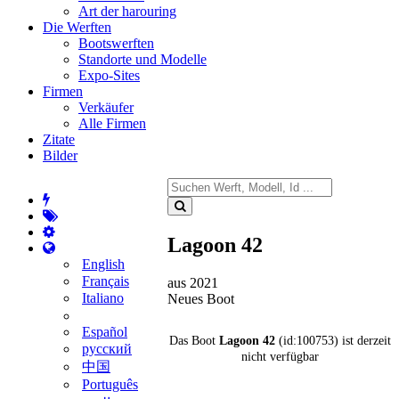
Art der harouring
Die Werften
Bootswerften
Standorte und Modelle
Expo-Sites
Firmen
Verkäufer
Alle Firmen
Zitate
Bilder
Lagoon 42
English
Français
aus 2021
Italiano
Neues Boot
Español
Das Boot
Lagoon 42
(id:100753) ist derzeit
русский
nicht verfügbar
中国
Português