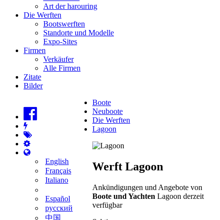
Art der harouring
Die Werften
Bootswerften
Standorte und Modelle
Expo-Sites
Firmen
Verkäufer
Alle Firmen
Zitate
Bilder
Boote
Neuboote
Die Werften
Lagoon
English
Werft Lagoon
Français
Italiano
Ankündigungen und Angebote von
Boote und Yachten
Lagoon derzeit
Español
verfügbar
русский
中国