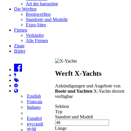
Art der harouring
Die Werften
Bootswerften
Standorte und Modelle
Expo-Sites
Firmen
Verkäufer
Alle Firmen
Zitate
Bilder
Werft X-Yachts
Ankündigungen und Angebote von
Boote und Yachten
X-Yachts derzeit
English
verfügbar
Français
Sektion
Italiano
Typ
Standort und Modell
Español
русский
Länge
中国