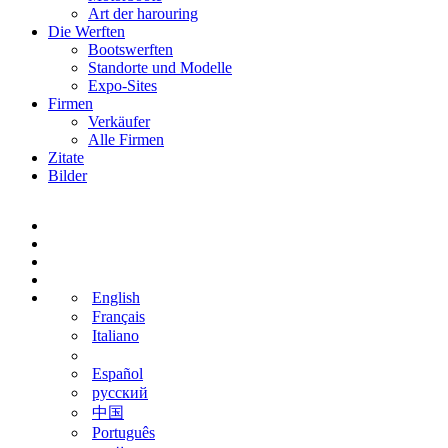
Art der harouring
Die Werften
Bootswerften
Standorte und Modelle
Expo-Sites
Firmen
Verkäufer
Alle Firmen
Zitate
Bilder
English
Français
Italiano
Español
русский
中国
Português