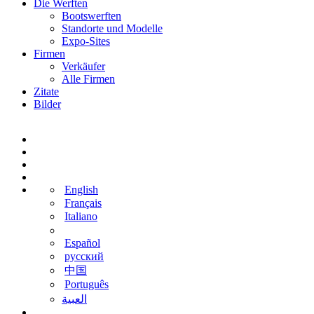
Die Werften
Bootswerften
Standorte und Modelle
Expo-Sites
Firmen
Verkäufer
Alle Firmen
Zitate
Bilder
English
Français
Italiano
Español
русский
中国
Português
‫العبية