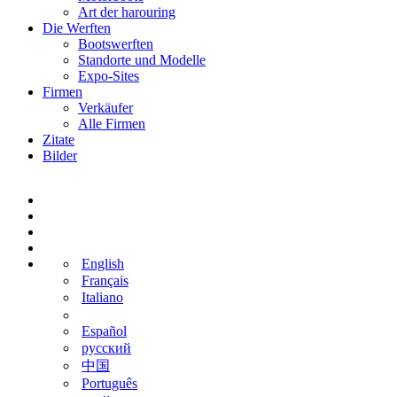
Art der harouring
Die Werften
Bootswerften
Standorte und Modelle
Expo-Sites
Firmen
Verkäufer
Alle Firmen
Zitate
Bilder
English
Français
Italiano
Español
русский
中国
Português