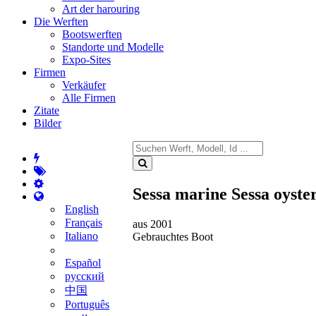
Art der harouring
Die Werften
Bootswerften
Standorte und Modelle
Expo-Sites
Firmen
Verkäufer
Alle Firmen
Zitate
Bilder
Sessa marine Sessa oyste
English
Français
aus 2001
Italiano
Gebrauchtes Boot
Español
русский
中国
Português