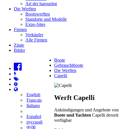
Art der harouring
Die Werften
Bootswerften
Standorte und Modelle
Expo-Sites
Firmen
Verkäufer
Alle Firmen
Zitate
Bilder
Boote
Gebrauchtboote
Die Werften
Capelli
English
Werft Capelli
Français
Italiano
Ankündigungen und Angebote von
Boote und Yachten
Capelli derzeit
Español
verfügbar
русский
中国