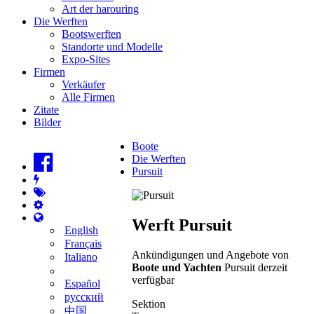
Art der harouring
Die Werften
Bootswerften
Standorte und Modelle
Expo-Sites
Firmen
Verkäufer
Alle Firmen
Zitate
Bilder
Boote
Die Werften
Pursuit
Werft Pursuit
English
Français
Ankündigungen und Angebote von
Italiano
Boote und Yachten
Pursuit derzeit
verfügbar
Español
русский
Sektion
中国